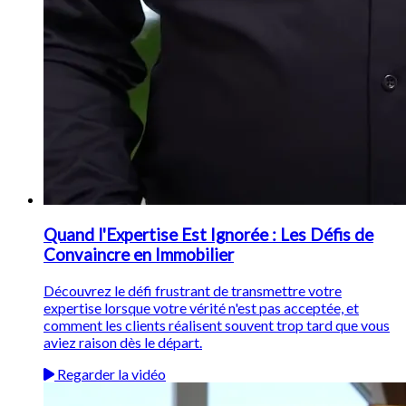
Quand l'Expertise Est Ignorée : Les Défis de
Convaincre en Immobilier
Découvrez le défi frustrant de transmettre votre
expertise lorsque votre vérité n'est pas acceptée, et
comment les clients réalisent souvent trop tard que vous
aviez raison dès le départ.
Regarder la vidéo