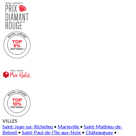
VILLES
Saint-Jean-sur-Richelieu
•
Marieville
•
Saint-Mathieu-de-
Beloeil
•
Saint-Paul-de-l'Île-aux-Noix
•
Châteauguay
•