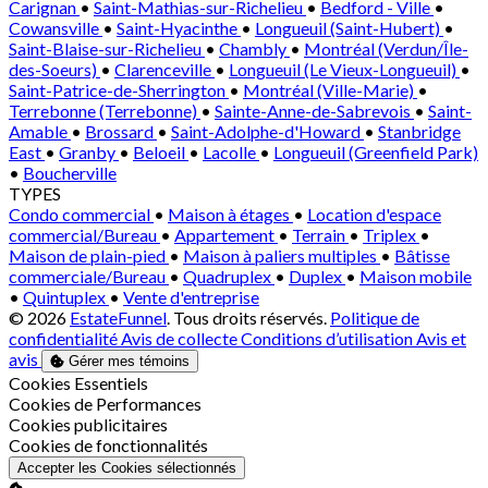
Carignan
•
Saint-Mathias-sur-Richelieu
•
Bedford - Ville
•
Cowansville
•
Saint-Hyacinthe
•
Longueuil (Saint-Hubert)
•
Saint-Blaise-sur-Richelieu
•
Chambly
•
Montréal (Verdun/Île-
des-Soeurs)
•
Clarenceville
•
Longueuil (Le Vieux-Longueuil)
•
Saint-Patrice-de-Sherrington
•
Montréal (Ville-Marie)
•
Terrebonne (Terrebonne)
•
Sainte-Anne-de-Sabrevois
•
Saint-
Amable
•
Brossard
•
Saint-Adolphe-d'Howard
•
Stanbridge
East
•
Granby
•
Beloeil
•
Lacolle
•
Longueuil (Greenfield Park)
•
Boucherville
TYPES
Condo commercial
•
Maison à étages
•
Location d'espace
commercial/Bureau
•
Appartement
•
Terrain
•
Triplex
•
Maison de plain-pied
•
Maison à paliers multiples
•
Bâtisse
commerciale/Bureau
•
Quadruplex
•
Duplex
•
Maison mobile
•
Quintuplex
•
Vente d'entreprise
© 2026
EstateFunnel
. Tous droits réservés.
Politique de
confidentialité
Avis de collecte
Conditions d’utilisation
Avis et
avis
Gérer mes témoins
Activer
Cookies Essentiels
Activer
Cookies de Performances
Activer
Cookies publicitaires
Activer
Cookies de fonctionnalités
Accepter les Cookies sélectionnés