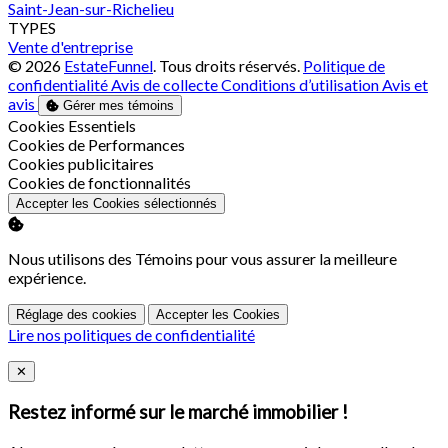
Saint-Jean-sur-Richelieu
TYPES
Vente d'entreprise
© 2026
EstateFunnel
. Tous droits réservés.
Politique de
confidentialité
Avis de collecte
Conditions d’utilisation
Avis et
avis
Gérer mes témoins
Activer
Cookies Essentiels
Activer
Cookies de Performances
Activer
Cookies publicitaires
Activer
Cookies de fonctionnalités
Accepter les Cookies sélectionnés
Nous utilisons des Témoins pour vous assurer la meilleure
expérience.
Réglage des cookies
Accepter les Cookies
Lire nos politiques de confidentialité
Close
✕
Restez informé sur le marché immobilier !