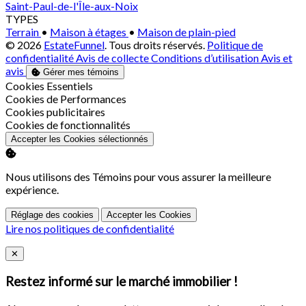
Saint-Paul-de-l'Île-aux-Noix
TYPES
Terrain
•
Maison à étages
•
Maison de plain-pied
© 2026
EstateFunnel
. Tous droits réservés.
Politique de
confidentialité
Avis de collecte
Conditions d’utilisation
Avis et
avis
Gérer mes témoins
Activer
Cookies Essentiels
Activer
Cookies de Performances
Activer
Cookies publicitaires
Activer
Cookies de fonctionnalités
Accepter les Cookies sélectionnés
Nous utilisons des Témoins pour vous assurer la meilleure
expérience.
Réglage des cookies
Accepter les Cookies
Lire nos politiques de confidentialité
Close
✕
Restez informé sur le marché immobilier !