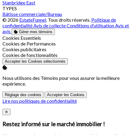
Stanbridge East
TYPES
Bâtisse commerciale/Bureau
© 2026
EstateFunnel
. Tous droits réservés.
Politique de
confidentialité
Avis de collecte
Conditions d’utilisation
Avis et
avis
Gérer mes témoins
Activer
Cookies Essentiels
Activer
Cookies de Performances
Activer
Cookies publicitaires
Activer
Cookies de fonctionnalités
Accepter les Cookies sélectionnés
Nous utilisons des Témoins pour vous assurer la meilleure
expérience.
Réglage des cookies
Accepter les Cookies
Lire nos politiques de confidentialité
Close
✕
Restez informé sur le marché immobilier !