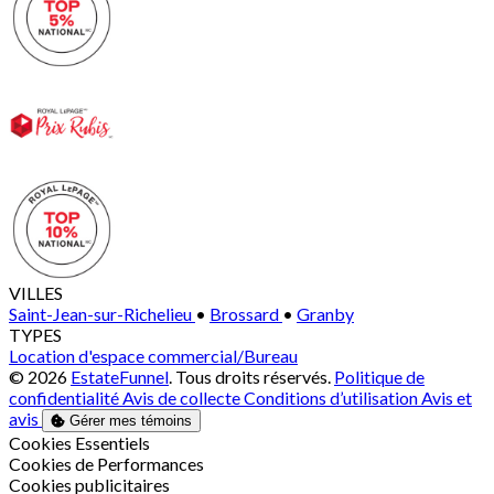
VILLES
Saint-Jean-sur-Richelieu
•
Brossard
•
Granby
TYPES
Location d'espace commercial/Bureau
© 2026
EstateFunnel
. Tous droits réservés.
Politique de
confidentialité
Avis de collecte
Conditions d’utilisation
Avis et
avis
Gérer mes témoins
Activer
Cookies Essentiels
Activer
Cookies de Performances
Activer
Cookies publicitaires