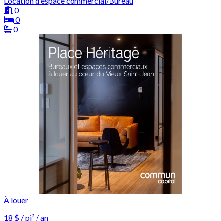
Location d'espace commercial/Bureau
0
0
0
À louer
18 $ / pi² / an