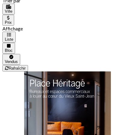
Trier par
Ville
Prix
Affichage
Liste
Bloc
Vendus
Rafraîchir