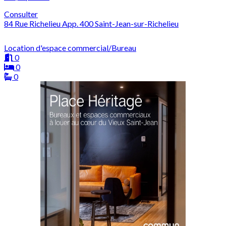
Consulter
84 Rue Richelieu App. 400 Saint-Jean-sur-Richelieu
Location d'espace commercial/Bureau
0
0
0