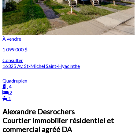
À vendre
1 099 000 $
Consulter
16325 Av. St-Michel Saint-Hyacinthe
Quadruplex
4
2
1
Alexandre Desrochers
Courtier immobilier résidentiel et
commercial agréé DA