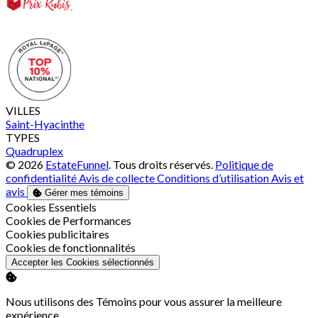
VILLES
Saint-Hyacinthe
TYPES
Quadruplex
© 2026
EstateFunnel
. Tous droits réservés.
Politique de
confidentialité
Avis de collecte
Conditions d’utilisation
Avis et
avis
Gérer mes témoins
Activer
Cookies Essentiels
Activer
Cookies de Performances
Activer
Cookies publicitaires
Activer
Cookies de fonctionnalités
Accepter les Cookies sélectionnés
Nous utilisons des Témoins pour vous assurer la meilleure
expérience.