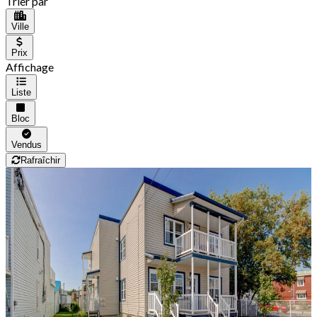
Trier par
Ville
Prix
Affichage
Liste
Bloc
Vendus
Rafraîchir