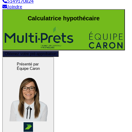
5149170824
Joindre
Calculatrice hypothécaire
Obtenez votre pré-approbation
Présenté par
Équipe Caron