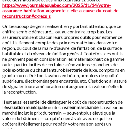
https://www.journaldequebec.com/2025/11/14/votre-
assurance-habitation-augmente-t-elle-a-cause-du-cout-de-
reconstruction#cxrecs_s
Or, beaucoup de gens réalisent, en y portant attention, que ce
chiffre semble démesuré… ou, au contraire, trop bas. Les
assureurs utilisent chacun leurs propres outils pour estimer ce
coût. Ils tiennent compte des prix des matériaux dans votre
région, du coût de la main-d’œuvre, de l’inflation, de la surface
habitable et du niveau de finition général. Toutefois, ces outils
ne prennent pas en considération les matériaux haut de gamme
ou les particularités de certaines rénovations : planchers de
bois exotique ou chauffants, robinetterie de luxe, comptoirs en
granite ou en Dekton, lavabos en béton, armoires de qualité
supérieure, électroménagers encastrés, etc. C’est donc à l’assuré
de signaler toute amélioration qui augmente la valeur réelle de
la reconstruction.
Il est aussi essentiel de distinguer le coût de reconstruction de
l’
évaluation municipale
ou de la
valeur marchande
. La valeur au
marché inclut le prix du terrain — souvent plus élevé que la
valeur du bâtiment — ce qui n’a rien à voir avec ce qu’il en
coûterait réellement pour rebâtir votre maison après un