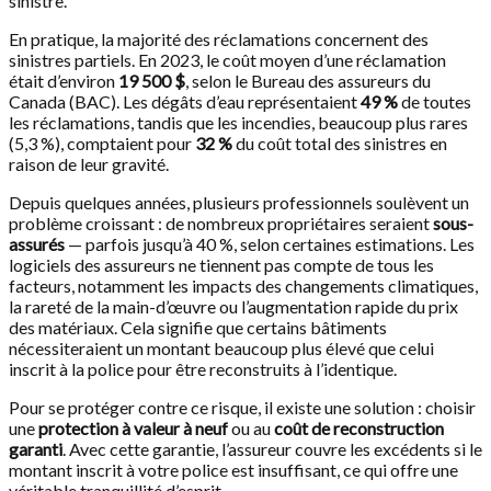
sinistre.
En pratique, la majorité des réclamations concernent des
sinistres partiels. En 2023, le coût moyen d’une réclamation
était d’environ
19 500 $
, selon le Bureau des assureurs du
Canada (BAC). Les dégâts d’eau représentaient
49 %
de toutes
les réclamations, tandis que les incendies, beaucoup plus rares
(5,3 %), comptaient pour
32 %
du coût total des sinistres en
raison de leur gravité.
Depuis quelques années, plusieurs professionnels soulèvent un
problème croissant : de nombreux propriétaires seraient
sous-
assurés
— parfois jusqu’à 40 %, selon certaines estimations. Les
logiciels des assureurs ne tiennent pas compte de tous les
facteurs, notamment les impacts des changements climatiques,
la rareté de la main-d’œuvre ou l’augmentation rapide du prix
des matériaux. Cela signifie que certains bâtiments
nécessiteraient un montant beaucoup plus élevé que celui
inscrit à la police pour être reconstruits à l’identique.
Pour se protéger contre ce risque, il existe une solution : choisir
une
protection à valeur à neuf
ou au
coût de reconstruction
garanti
. Avec cette garantie, l’assureur couvre les excédents si le
montant inscrit à votre police est insuffisant, ce qui offre une
véritable tranquillité d’esprit.