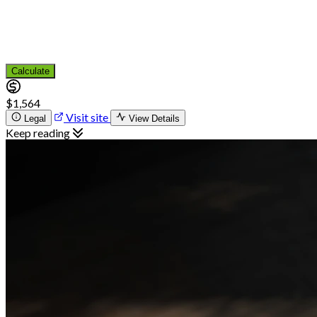
Calculate
$1,564
Visit site
Legal
View Details
Keep reading