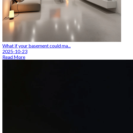
What if your basement could ma...
2025-10-23
Read More