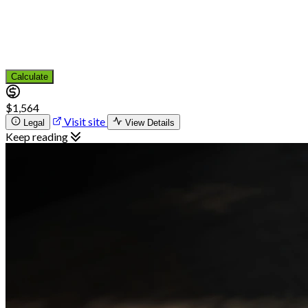
Calculate
$1,564
Visit site
Legal
View Details
Keep reading