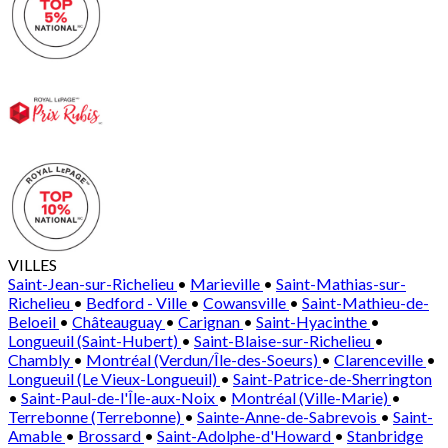
VILLES
Saint-Jean-sur-Richelieu
•
Marieville
•
Saint-Mathias-sur-
Richelieu
•
Bedford - Ville
•
Cowansville
•
Saint-Mathieu-de-
Beloeil
•
Châteauguay
•
Carignan
•
Saint-Hyacinthe
•
Longueuil (Saint-Hubert)
•
Saint-Blaise-sur-Richelieu
•
Chambly
•
Montréal (Verdun/Île-des-Soeurs)
•
Clarenceville
•
Longueuil (Le Vieux-Longueuil)
•
Saint-Patrice-de-Sherrington
•
Saint-Paul-de-l'Île-aux-Noix
•
Montréal (Ville-Marie)
•
Terrebonne (Terrebonne)
•
Sainte-Anne-de-Sabrevois
•
Saint-
Amable
•
Brossard
•
Saint-Adolphe-d'Howard
•
Stanbridge