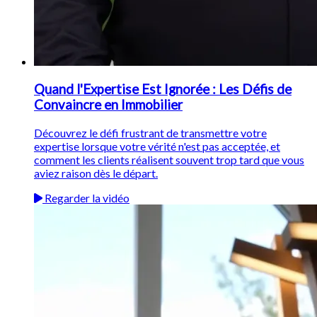
Quand l'Expertise Est Ignorée : Les Défis de
Convaincre en Immobilier
Découvrez le défi frustrant de transmettre votre
expertise lorsque votre vérité n'est pas acceptée, et
comment les clients réalisent souvent trop tard que vous
aviez raison dès le départ.
Regarder la vidéo