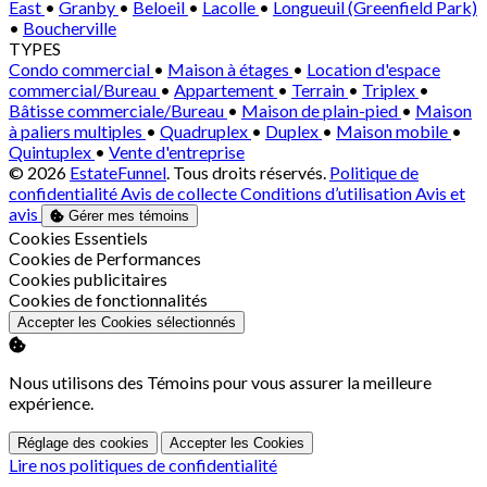
East
•
Granby
•
Beloeil
•
Lacolle
•
Longueuil (Greenfield Park)
•
Boucherville
TYPES
Condo commercial
•
Maison à étages
•
Location d'espace
commercial/Bureau
•
Appartement
•
Terrain
•
Triplex
•
Bâtisse commerciale/Bureau
•
Maison de plain-pied
•
Maison
à paliers multiples
•
Quadruplex
•
Duplex
•
Maison mobile
•
Quintuplex
•
Vente d'entreprise
© 2026
EstateFunnel
. Tous droits réservés.
Politique de
confidentialité
Avis de collecte
Conditions d’utilisation
Avis et
avis
Gérer mes témoins
Activer
Cookies Essentiels
Activer
Cookies de Performances
Activer
Cookies publicitaires
Activer
Cookies de fonctionnalités
Accepter les Cookies sélectionnés
Nous utilisons des Témoins pour vous assurer la meilleure
expérience.
Réglage des cookies
Accepter les Cookies
Lire nos politiques de confidentialité