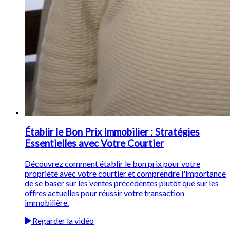
Établir le Bon Prix Immobilier : Stratégies
Essentielles avec Votre Courtier
Découvrez comment établir le bon prix pour votre
propriété avec votre courtier et comprendre l'importance
de se baser sur les ventes précédentes plutôt que sur les
offres actuelles pour réussir votre transaction
immobilière.
Regarder la vidéo