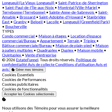
Longueuil (Le Vieux-Longueuil)
•
Saint-Patrice-de-Sherrington
•
Saint-Paul-de-l'Île-aux-Noix
•
Montréal (Ville-Marie)
•
Terrebonne (Terrebonne)
•
Sainte-Anne-de-Sabrevois
•
Saint-
Amable
•
Brossard
•
Saint-Adolphe-d'Howard
•
Stanbridge
East
•
Granby
•
Beloeil
•
Lacolle
•
Longueuil (Greenfield Park)
•
Boucherville
TYPES
Condo commercial
•
Maison à étages
•
Location d'espace
commercial/Bureau
•
Appartement
•
Terrain
•
Triplex
•
Bâtisse commerciale/Bureau
•
Maison de plain-pied
•
Maison
à paliers multiples
•
Quadruplex
•
Duplex
•
Maison mobile
•
Quintuplex
•
Vente d'entreprise
© 2026
EstateFunnel
. Tous droits réservés.
Politique de
confidentialité
Avis de collecte
Conditions d’utilisation
Avis et
avis
Gérer mes témoins
Activer
Cookies Essentiels
Activer
Cookies de Performances
Activer
Cookies publicitaires
Activer
Cookies de fonctionnalités
Accepter les Cookies sélectionnés
Nous utilisons des Témoins pour vous assurer la meilleure