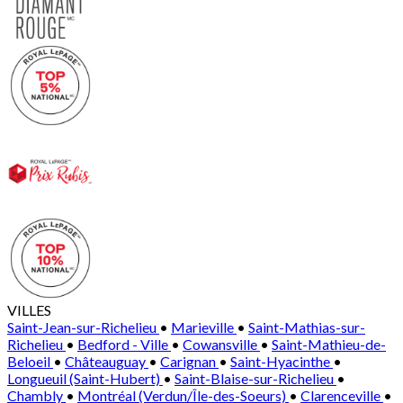
VILLES
Saint-Jean-sur-Richelieu
•
Marieville
•
Saint-Mathias-sur-
Richelieu
•
Bedford - Ville
•
Cowansville
•
Saint-Mathieu-de-
Beloeil
•
Châteauguay
•
Carignan
•
Saint-Hyacinthe
•
Longueuil (Saint-Hubert)
•
Saint-Blaise-sur-Richelieu
•
Chambly
•
Montréal (Verdun/Île-des-Soeurs)
•
Clarenceville
•