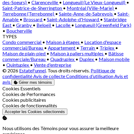
des-Soeurs)
•
Clarenceville
•
Longueuil (Le Vieux-Longueuil)
•
Saint-Patrice-de-Sherrington
•
Montréal (Ville-Marie)
•
Terrebonne (Terrebonne)
•
Sainte-Anne-de-Sabrevois
•
Saint-
Amable
•
Brossard
•
Saint-Adolphe-d'Howard
•
Stanbridge
East
•
Granby
•
Beloeil
•
Lacolle
•
Longueuil (Greenfield Park)
•
Boucherville
TYPES
Condo commercial
•
Maison à étages
•
Location d'espace
commercial/Bureau
•
Appartement
•
Terrain
•
Triplex
•
Maison de plain-pied
•
Maison à paliers multiples
•
Bâtisse
commerciale/Bureau
•
Quadruplex
•
Duplex
•
Maison mobile
•
Quintuplex
•
Vente d'entreprise
© 2026
EstateFunnel
. Tous droits réservés.
Politique de
confidentialité
Avis de collecte
Conditions d’utilisation
Avis et
avis
Gérer mes témoins
Activer
Cookies Essentiels
Activer
Cookies de Performances
Activer
Cookies publicitaires
Activer
Cookies de fonctionnalités
Accepter les Cookies sélectionnés
Nous utilisons des Témoins pour vous assurer la meilleure
expérience.