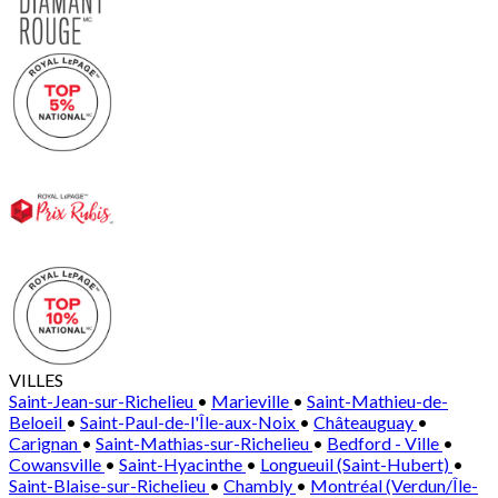
VILLES
Saint-Jean-sur-Richelieu
•
Marieville
•
Saint-Mathieu-de-
Beloeil
•
Saint-Paul-de-l'Île-aux-Noix
•
Châteauguay
•
Carignan
•
Saint-Mathias-sur-Richelieu
•
Bedford - Ville
•
Cowansville
•
Saint-Hyacinthe
•
Longueuil (Saint-Hubert)
•
Saint-Blaise-sur-Richelieu
•
Chambly
•
Montréal (Verdun/Île-