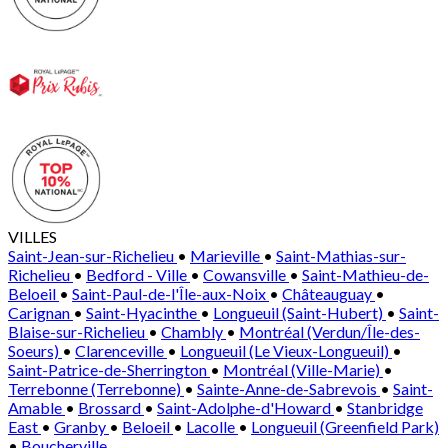
VILLES
Saint-Jean-sur-Richelieu
•
Marieville
•
Saint-Mathias-sur-
Richelieu
•
Bedford - Ville
•
Cowansville
•
Saint-Mathieu-de-
Beloeil
•
Saint-Paul-de-l'Île-aux-Noix
•
Châteauguay
•
Carignan
•
Saint-Hyacinthe
•
Longueuil (Saint-Hubert)
•
Saint-
Blaise-sur-Richelieu
•
Chambly
•
Montréal (Verdun/Île-des-
Soeurs)
•
Clarenceville
•
Longueuil (Le Vieux-Longueuil)
•
Saint-Patrice-de-Sherrington
•
Montréal (Ville-Marie)
•
Terrebonne (Terrebonne)
•
Sainte-Anne-de-Sabrevois
•
Saint-
Amable
•
Brossard
•
Saint-Adolphe-d'Howard
•
Stanbridge
East
•
Granby
•
Beloeil
•
Lacolle
•
Longueuil (Greenfield Park)
•
Boucherville