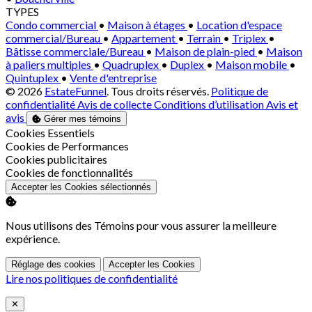
TYPES
Condo commercial
•
Maison à étages
•
Location d'espace
commercial/Bureau
•
Appartement
•
Terrain
•
Triplex
•
Bâtisse commerciale/Bureau
•
Maison de plain-pied
•
Maison
à paliers multiples
•
Quadruplex
•
Duplex
•
Maison mobile
•
Quintuplex
•
Vente d'entreprise
© 2026
EstateFunnel
. Tous droits réservés.
Politique de
confidentialité
Avis de collecte
Conditions d’utilisation
Avis et
avis
Gérer mes témoins
Activer
Cookies Essentiels
Activer
Cookies de Performances
Activer
Cookies publicitaires
Activer
Cookies de fonctionnalités
Accepter les Cookies sélectionnés
Nous utilisons des Témoins pour vous assurer la meilleure
expérience.
Réglage des cookies
Accepter les Cookies
Lire nos politiques de confidentialité
Close
✕