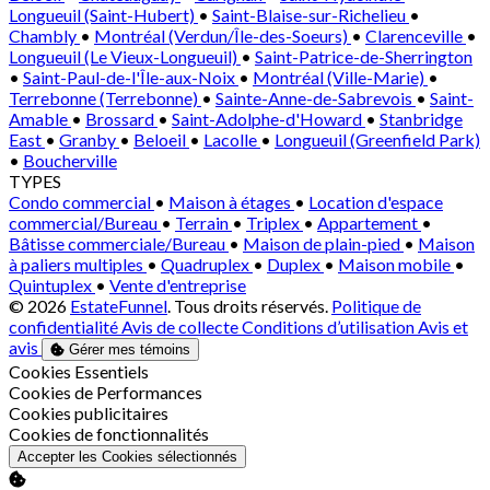
Longueuil (Saint-Hubert)
•
Saint-Blaise-sur-Richelieu
•
Chambly
•
Montréal (Verdun/Île-des-Soeurs)
•
Clarenceville
•
Longueuil (Le Vieux-Longueuil)
•
Saint-Patrice-de-Sherrington
•
Saint-Paul-de-l'Île-aux-Noix
•
Montréal (Ville-Marie)
•
Terrebonne (Terrebonne)
•
Sainte-Anne-de-Sabrevois
•
Saint-
Amable
•
Brossard
•
Saint-Adolphe-d'Howard
•
Stanbridge
East
•
Granby
•
Beloeil
•
Lacolle
•
Longueuil (Greenfield Park)
•
Boucherville
TYPES
Condo commercial
•
Maison à étages
•
Location d'espace
commercial/Bureau
•
Terrain
•
Triplex
•
Appartement
•
Bâtisse commerciale/Bureau
•
Maison de plain-pied
•
Maison
à paliers multiples
•
Quadruplex
•
Duplex
•
Maison mobile
•
Quintuplex
•
Vente d'entreprise
© 2026
EstateFunnel
. Tous droits réservés.
Politique de
confidentialité
Avis de collecte
Conditions d’utilisation
Avis et
avis
Gérer mes témoins
Activer
Cookies Essentiels
Activer
Cookies de Performances
Activer
Cookies publicitaires
Activer
Cookies de fonctionnalités
Accepter les Cookies sélectionnés