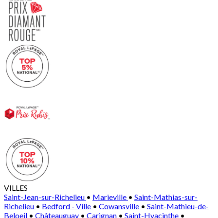
VILLES
Saint-Jean-sur-Richelieu
•
Marieville
•
Saint-Mathias-sur-
Richelieu
•
Bedford - Ville
•
Cowansville
•
Saint-Mathieu-de-
Beloeil
•
Châteauguay
•
Carignan
•
Saint-Hyacinthe
•