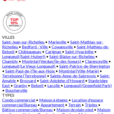
VILLES
Saint-Jean-sur-Richelieu
•
Marieville
•
Saint-Mathias-sur-
Richelieu
•
Bedford - Ville
•
Cowansville
•
Saint-Mathieu-de-
Beloeil
•
Châteauguay
•
Carignan
•
Saint-Hyacinthe
•
Longueuil (Saint-Hubert)
•
Saint-Blaise-sur-Richelieu
•
Chambly
•
Montréal (Verdun/Île-des-Soeurs)
•
Clarenceville
•
Longueuil (Le Vieux-Longueuil)
•
Saint-Patrice-de-Sherrington
•
Saint-Paul-de-l'Île-aux-Noix
•
Montréal (Ville-Marie)
•
Terrebonne (Terrebonne)
•
Sainte-Anne-de-Sabrevois
•
Saint-
Amable
•
Brossard
•
Saint-Adolphe-d'Howard
•
Stanbridge
East
•
Granby
•
Beloeil
•
Lacolle
•
Longueuil (Greenfield Park)
•
Boucherville
TYPES
Condo commercial
•
Maison à étages
•
Location d'espace
commercial/Bureau
•
Appartement
•
Terrain
•
Triplex
•
Bâtisse commerciale/Bureau
•
Maison de plain-pied
•
Maison