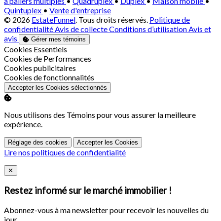
à paliers multiples
•
Quadruplex
•
Duplex
•
Maison mobile
•
Quintuplex
•
Vente d'entreprise
© 2026
EstateFunnel
. Tous droits réservés.
Politique de
confidentialité
Avis de collecte
Conditions d’utilisation
Avis et
avis
Gérer mes témoins
Activer
Cookies Essentiels
Activer
Cookies de Performances
Activer
Cookies publicitaires
Activer
Cookies de fonctionnalités
Accepter les Cookies sélectionnés
Nous utilisons des Témoins pour vous assurer la meilleure
expérience.
Réglage des cookies
Accepter les Cookies
Lire nos politiques de confidentialité
Close
✕
Restez informé sur le marché immobilier !
Abonnez-vous à ma newsletter pour recevoir les nouvelles du
jour.