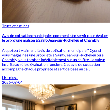
Trucs et astuces
Avis de cotisation municipale : comment s'en servir pour évaluer
le prix d'une maison à Saint-Jean-sur-Richelieu et Chambly
À quoi sert vraiment l'avis de cotisation municipale ? Quand
vous magasinez une propriété à Saint-Jean-sur-Richelieu ou à
Chambly, vous tombez inévitablement sur un chiffre : la valeur
inscrite au rôle d'évaluation foncière. Cet avis de cotisation
accompagne chaque propriété et sert de base au ca...
Lire plus...
2026-08-04