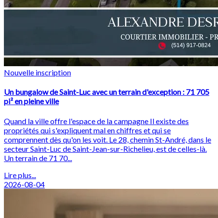
Nouvelle inscription
Un bungalow de Saint-Luc avec un terrain d'exception : 71 705
pi² en pleine ville
Quand la ville offre l'espace de la campagne Il existe des
propriétés qui s'expliquent mal en chiffres et qui se
comprennent dès qu'on les voit. Le 28, chemin St-André, dans le
secteur Saint-Luc de Saint-Jean-sur-Richelieu, est de celles-là.
Un terrain de 71 70...
Lire plus...
2026-08-04