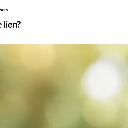
chers
e lien?