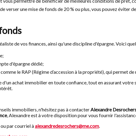
 vous permettre de bénéficier de meilleures conditions de prêt, c
de verser une mise de fonds de 20 % ou plus, vous pouvez éviter de
 fonds
aliste de vos finances, ainsi qu'une discipline d'épargne. Voici que
e;
mpte d'épargne dédié;
 comme le RAP (Régime d’accession à la propriété), qui permet de re
d'un achat immobilier en toute confiance, tout en assurant votre st
ntérêt.
nseils immobiliers, n'hésitez pas à contacter
Alexandre Desrocher
ence
, Alexandre est à votre disposition pour vous fournir l'assista
ou par courriel à
alexandredesrochers@me.com
.