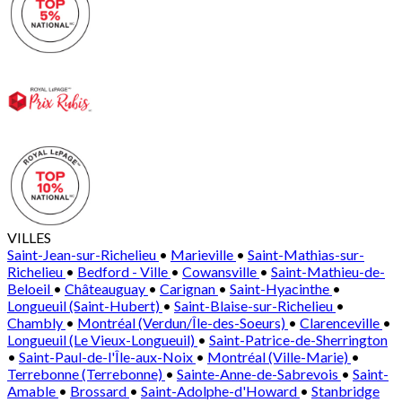
VILLES
Saint-Jean-sur-Richelieu
•
Marieville
•
Saint-Mathias-sur-
Richelieu
•
Bedford - Ville
•
Cowansville
•
Saint-Mathieu-de-
Beloeil
•
Châteauguay
•
Carignan
•
Saint-Hyacinthe
•
Longueuil (Saint-Hubert)
•
Saint-Blaise-sur-Richelieu
•
Chambly
•
Montréal (Verdun/Île-des-Soeurs)
•
Clarenceville
•
Longueuil (Le Vieux-Longueuil)
•
Saint-Patrice-de-Sherrington
•
Saint-Paul-de-l'Île-aux-Noix
•
Montréal (Ville-Marie)
•
Terrebonne (Terrebonne)
•
Sainte-Anne-de-Sabrevois
•
Saint-
Amable
•
Brossard
•
Saint-Adolphe-d'Howard
•
Stanbridge