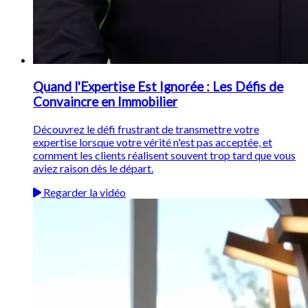
Quand l'Expertise Est Ignorée : Les Défis de
Convaincre en Immobilier
Découvrez le défi frustrant de transmettre votre
expertise lorsque votre vérité n'est pas acceptée, et
comment les clients réalisent souvent trop tard que vous
aviez raison dès le départ.
Regarder la vidéo