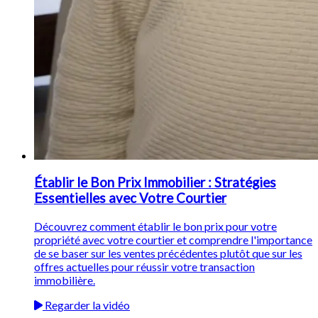
Établir le Bon Prix Immobilier : Stratégies
Essentielles avec Votre Courtier
Découvrez comment établir le bon prix pour votre
propriété avec votre courtier et comprendre l'importance
de se baser sur les ventes précédentes plutôt que sur les
offres actuelles pour réussir votre transaction
immobilière.
Regarder la vidéo