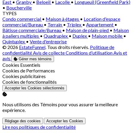
East
•
Granby
•
Beloeil
•
Lacolle
•
Longueuil (Greenfield Park)
•
Boucherville
TYPES
Condo commercial
•
Maison à étages
•
Location d'espace
commercial/Bureau
•
Terrain
•
Triplex
•
Appartement
•
Bâtisse commerciale/Bureau
•
Maison de plain-pied
•
Maison
à paliers multiples
•
Quadruplex
•
Duplex
•
Maison mobile
•
Quintuplex
•
Vente d'entreprise
© 2026
EstateFunnel
. Tous droits réservés.
Politique de
confidentialité
Avis de collecte
Conditions d’utilisation
Avis et
avis
Gérer mes témoins
Activer
Cookies Essentiels
Activer
Cookies de Performances
Activer
Cookies publicitaires
Activer
Cookies de fonctionnalités
Accepter les Cookies sélectionnés
Nous utilisons des Témoins pour vous assurer la meilleure
expérience.
Réglage des cookies
Accepter les Cookies
Lire nos politiques de confidentialité