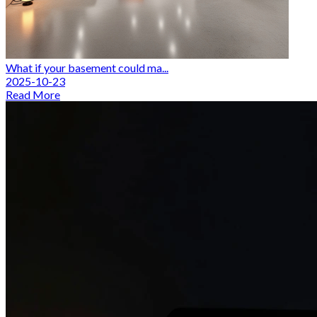
What if your basement could ma...
2025-10-23
Read More