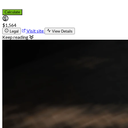
Calculate
$1,564
Visit site
Legal
View Details
Keep reading