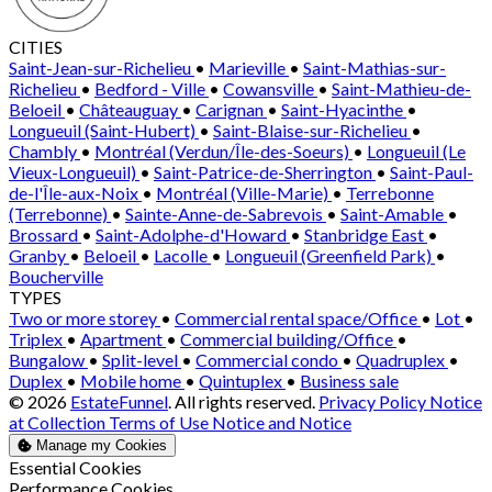
CITIES
Saint-Jean-sur-Richelieu
•
Marieville
•
Saint-Mathias-sur-
Richelieu
•
Bedford - Ville
•
Cowansville
•
Saint-Mathieu-de-
Beloeil
•
Châteauguay
•
Carignan
•
Saint-Hyacinthe
•
Longueuil (Saint-Hubert)
•
Saint-Blaise-sur-Richelieu
•
Chambly
•
Montréal (Verdun/Île-des-Soeurs)
•
Longueuil (Le
Vieux-Longueuil)
•
Saint-Patrice-de-Sherrington
•
Saint-Paul-
de-l'Île-aux-Noix
•
Montréal (Ville-Marie)
•
Terrebonne
(Terrebonne)
•
Sainte-Anne-de-Sabrevois
•
Saint-Amable
•
Brossard
•
Saint-Adolphe-d'Howard
•
Stanbridge East
•
Granby
•
Beloeil
•
Lacolle
•
Longueuil (Greenfield Park)
•
Boucherville
TYPES
Two or more storey
•
Commercial rental space/Office
•
Lot
•
Triplex
•
Apartment
•
Commercial building/Office
•
Bungalow
•
Split-level
•
Commercial condo
•
Quadruplex
•
Duplex
•
Mobile home
•
Quintuplex
•
Business sale
© 2026
EstateFunnel
. All rights reserved.
Privacy Policy
Notice
at Collection
Terms of Use
Notice and Notice
Manage my Cookies
Enable
Essential Cookies
Enable
Performance Cookies