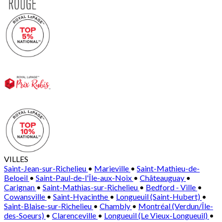
VILLES
Saint-Jean-sur-Richelieu
•
Marieville
•
Saint-Mathieu-de-
Beloeil
•
Saint-Paul-de-l'Île-aux-Noix
•
Châteauguay
•
Carignan
•
Saint-Mathias-sur-Richelieu
•
Bedford - Ville
•
Cowansville
•
Saint-Hyacinthe
•
Longueuil (Saint-Hubert)
•
Saint-Blaise-sur-Richelieu
•
Chambly
•
Montréal (Verdun/Île-
des-Soeurs)
•
Clarenceville
•
Longueuil (Le Vieux-Longueuil)
•