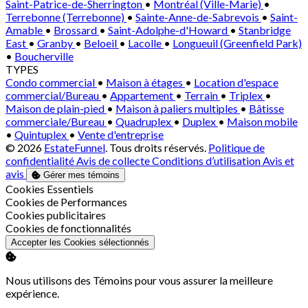
Saint-Patrice-de-Sherrington
•
Montréal (Ville-Marie)
•
Terrebonne (Terrebonne)
•
Sainte-Anne-de-Sabrevois
•
Saint-
Amable
•
Brossard
•
Saint-Adolphe-d'Howard
•
Stanbridge
East
•
Granby
•
Beloeil
•
Lacolle
•
Longueuil (Greenfield Park)
•
Boucherville
TYPES
Condo commercial
•
Maison à étages
•
Location d'espace
commercial/Bureau
•
Appartement
•
Terrain
•
Triplex
•
Maison de plain-pied
•
Maison à paliers multiples
•
Bâtisse
commerciale/Bureau
•
Quadruplex
•
Duplex
•
Maison mobile
•
Quintuplex
•
Vente d'entreprise
© 2026
EstateFunnel
. Tous droits réservés.
Politique de
confidentialité
Avis de collecte
Conditions d’utilisation
Avis et
avis
Gérer mes témoins
Activer
Cookies Essentiels
Activer
Cookies de Performances
Activer
Cookies publicitaires
Activer
Cookies de fonctionnalités
Accepter les Cookies sélectionnés
Nous utilisons des Témoins pour vous assurer la meilleure
expérience.