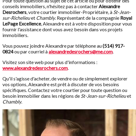
Pour toute question au sujet de cet article ou pour obtenir des
conseils immobiliers, n'hésitez pas à contacter
Alexandre
Desrochers
, votre courtier immobilier-Propriétaire, à
St-Jean-
sur-Richelieu
et
Chambly
. Représentant de la compagnie
Royal
LePage Excellence
, Alexandre est à votre disposition pour vous
fournir l'assistance dont vous avez besoin dans vos projets
immobiliers.
Vous pouvez joindre Alexandre par téléphone au
(514) 917-
0824
ou par courriel à
alexandredesrochers@me.com
.
Visitez son site web pour plus d'informations :
www.alexandredesrochers.com
.
Qu'il s'agisse d'acheter, de vendre ou de simplement explorer
vos options, Alexandre est prêt à discuter de vos besoins
spécifiques. Contactez votre courtier pour toute question ou
besoin immobilier dans les régions de
St-Jean-sur-Richelieu
et
Chambly
.