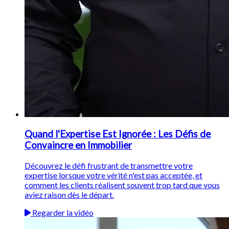
Quand l'Expertise Est Ignorée : Les Défis de
Convaincre en Immobilier
Découvrez le défi frustrant de transmettre votre
expertise lorsque votre vérité n'est pas acceptée, et
comment les clients réalisent souvent trop tard que vous
aviez raison dès le départ.
Regarder la vidéo