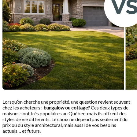
Lorsqu’on cherche une propriété, une question revient souvent
chez les acheteurs :
bungalow ou cottage?
Ces deux types de
maisons sont très populaires au Québec, mais ils offrent des
styles de vie différents. Le choix ne dépend pas seulement du
prix ou du style architectural, mais aussi de vos besoins
actuels… et futurs.