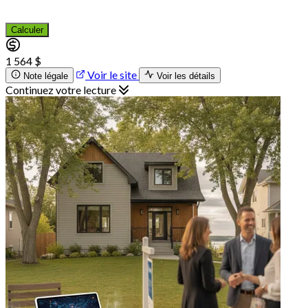
Calculer
1 564 $
Voir le site
Note légale
Voir les détails
Continuez votre lecture