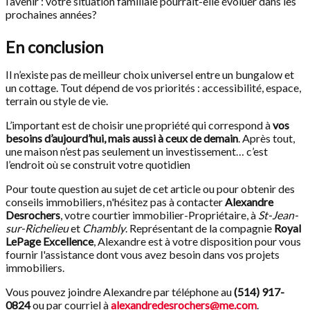
l’avenir : votre situation familiale pourrait-elle évoluer dans les
prochaines années?
En conclusion
Il n’existe pas de meilleur choix universel entre un bungalow et
un cottage. Tout dépend de vos priorités : accessibilité, espace,
terrain ou style de vie.
L’important est de choisir une propriété qui correspond à
vos
besoins d’aujourd’hui, mais aussi à ceux de demain
. Après tout,
une maison n’est pas seulement un investissement… c’est
l’endroit où se construit votre quotidien
Pour toute question au sujet de cet article ou pour obtenir des
conseils immobiliers, n'hésitez pas à contacter
Alexandre
Desrochers
, votre courtier immobilier-Propriétaire, à
St-Jean-
sur-Richelieu
et
Chambly
. Représentant de la compagnie
Royal
LePage Excellence
, Alexandre est à votre disposition pour vous
fournir l'assistance dont vous avez besoin dans vos projets
immobiliers.
Vous pouvez joindre Alexandre par téléphone au
(514) 917-
0824
ou par courriel à
alexandredesrochers@me.com
.